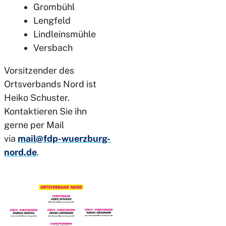
Grombühl
Lengfeld
Lindleinsmühle
Versbach
Vorsitzender des
Ortsverbands Nord ist
Heiko Schuster.
Kontaktieren Sie ihn
gerne per Mail
via
mail@fdp-wuerzburg-
nord.de
.